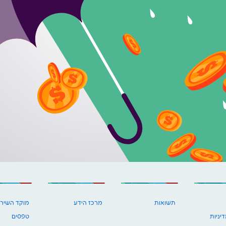
תשואות
מרכז הידע
מוקד השירו
יניות
טפסים