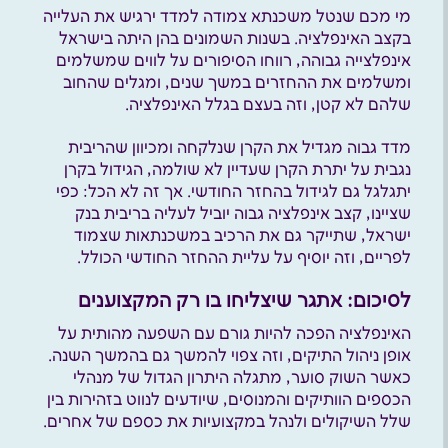
מי מכם שנטל משכנתא צמודה למדד ירגיש את העלייה
בקצב האינפלציה. בשנות השמונים בהן היתה בישראל
אינפלצייה גבוהה, רווחו הסיפורים על לווים שמשלמים
ומשלמים את ההחזרים במשך שנים, ומגלים שהחוב
שלהם לא קטן, וזה בעצם בגלל האינפלציה.
מדד גבוה מגדיל את הקרן שנלקחה ומכיוון שהריבית
נגבית על יתרת הקרן שעדיין לא שולמה, הגידול בקרן
יתגלגל גם לגידול בהחזר החודשי. אך זה לא הכל: כפי
שציינו, קצב אינפלציה גבוה יוביל לעליה בריבית בנק
ישראל, שתייקר גם את הרכיב במשכנתאות שצמוד
לפריים, וזה יוסיף על עליית ההחזר החודשי הכולל.
לסיכום: אתגר שיצליחו בו רק המקצוענים
האינפלציה הפכה להיות גורם עם השפעה מהותית על
אופן ניהול התיקים, וזה צפוי להמשך גם בהמשך השנה.
כאשר השוק סוער, מתגלה היתרון הגדול של מנהלי
הכספים הוותיקים והמנוסים, שיודעים לנווט בזהירות בין
שלל השיקולים ולנהל במקצועיות את כספם של אחרים.