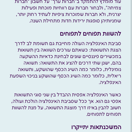
עוד מומלץ להתמקד ב”חברות ערך” על חשבון “חברות
צמיחה”, ולבחור חברות עם רווחיות מוכחת ופעילות
יצרנית, ולא חברות שמוכרות ציפיות לעתיד רחוק יותר,
שמניותיהן סופגות ירידות חדות מתחילת השנה.
להשוות תפוחים לתפוחים
סביבת האינפלציה העולה מחייבת גם תשומת לב לדרך
הצגת התשואות: כשאתם עורכים השוואה בין תשואות
במכשירים פיננסיים שונים לבחינת כדאיות ההשקעה
בהם, ישנן שתי דרכים להציג את התשואה: תשואה
נומינלית, כלומר כמה השיג הכסף שהושקע, ותשואה
ריאלית, כלומר כמה השיג הכסף שהושקע בניכוי השפעת
האינפלציה.
כאשר האינפלציה אפסית ההבדל בין שני סוגי התשואות
אפסי גם הוא. אך ככל שסביבת האינפלציה הולכת ועולה,
חשוב להבין באיזו דרך מוצגת התשואה, על מנת להשוות
תפוחים לתפוחים.
המשכנתאות יתייקרו