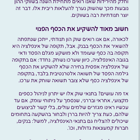
וחלק מהירידות שאנו רואים מתחילת השנה בשווקי ההון
נובעות מכך שהשוק נערך להעלאות ריבית אלו. דבר זה
יוצר תנודתיות רבה בשווקים.
חשוב מאוד להשקיע את הכסף הפנוי
לכאורה, אם אנו רואים שוק הון תנודתי, ייתכן שנתפתה
להשאיר את הכסף בבנק. אבל, תקופה של אינפלציה היא
תקופה בה כסף שעומד ולא מושקע מגלם הפסד ודאי
בגובה האינפלציה, כיוון שערכו נשחק. נחדד: אם בתקופה
של אינפלציה אפסית בחירה שלא להשקיע את הכסף
גילמה הפסד של תשואה אלטרנטיבית בלבד, בתקופה
של אינפלציה כסף שלא צובר תשואה שוחק את ערכו.
אז מה עושים? בתנאי שוק אלו יש יתרון לניהול כספים
מקצועי, אחראי ובררני, שנסמך על ניתוחי עומק. אם עד
עכשיו ראינו מגזרים שלמים עולים, בלי קשר לביצועים
שלהם, כעת צריך להיות בררן ולבחור בהשקעה בתחומים
שיכולים להצליח גם בתנאי האינפלציה, למשל: בנקים,
חברות קמעונאות גדולות, וכו’.