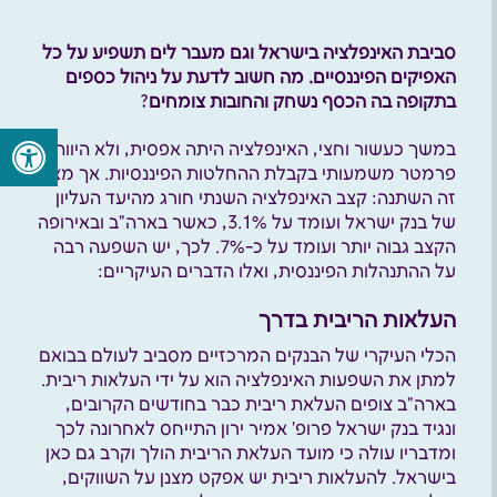
סביבת האינפלציה בישראל וגם מעבר לים תשפיע על כל
האפיקים הפיננסיים. מה חשוב לדעת על ניהול כספים
בתקופה בה הכסף נשחק והחובות צומחים
?
במשך כעשור וחצי, האינפלציה היתה אפסית, ולא היוותה
פרמטר משמעותי בקבלת ההחלטות הפיננסיות. אך מצב
זה השתנה: קצב האינפלציה השנתי חורג מהיעד העליון
של בנק ישראל ועומד על 3.1%, כאשר בארה”ב ובאירופה
הקצב גבוה יותר ועומד על כ-7%. לכך, יש השפעה רבה
על ההתנהלות הפיננסית, ואלו הדברים העיקריים:
העלאות הריבית בדרך
הכלי העיקרי של הבנקים המרכזיים מסביב לעולם בבואם
למתן את השפעות האינפלציה הוא על ידי העלאות ריבית.
בארה”ב צופים העלאת ריבית כבר בחודשים הקרובים,
ונגיד בנק ישראל פרופ’ אמיר ירון התייחס לאחרונה לכך
ומדבריו עולה כי מועד העלאת הריבית הולך וקרב גם כאן
בישראל. להעלאות ריבית יש אפקט מצנן על השווקים,