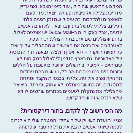
עוד תחום עניין שקרוב לליבי הוא הדרכת צלילה. זה
המקצוע הראשון שהיה לי, עוד מימי הצבא, ואני עדיין
מדריכת צלילה אקטיבית ופעילה ויוצאת מדי פעם
לספארים ולהדרכות. זה עיסוק שמזמן רגעים בלתי
רגילים. צללתי למשל בקניון בדובאי. לא הרבה אנשים
יודעים, אבל באקווריום ב-Dubai Mall יש אופציה לצלול.
ברגע שצוללים שם את, בתור הצוללנית, הופכת
לאטרקציה ואת רואה את האנשים שמסתכלים עלייך ואת
כל חנויות היוקרה – לואי ויטון ודולצ’ה וגבאנה דרך הזכוכית
של האקווריום. גם בארץ הזדמן לי לצלול במקומות לא
שגרתיים – למשל בירושלים. ירושלים יושבת על חללים
ובורות מים כמו מנהרות הכותל, ועושים בהם עבודות
תחזוקה וארכיאולוגיה. צללתי בכנסיית הקבר ומתחת
למסגדים. זה בחושך מוחלט, לא עמוק, ומרתק. ביציאה
מהצלילה את נתקלת לפעמים בכמרים שרוצים לוודא
שלא הזזת איזה שריד קדוש.
מה הכי חשוב לך לקדם, בתור דירקטורית?
אני יו”ר ועדת השיווק של ה’עתיד’. המטרה שלי היא לגרום
לכמה שיותר אנשים להבין את גודל ההטבה שפתוחה