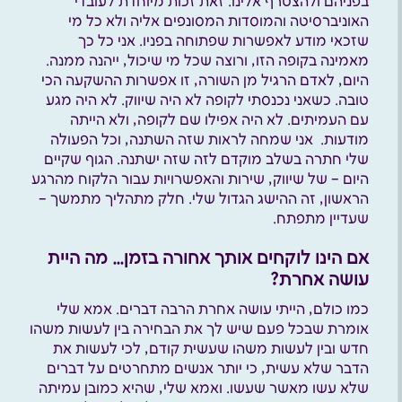
בפניהם ולהצטרף אלינו. זאת זכות מיוחדת לעובדי
האוניברסיטה והמוסדות המסונפים אליה ולא כל מי
שזכאי מודע לאפשרות שפתוחה בפניו. אני כל כך
מאמינה בקופה הזו, ורוצה שכל מי שיכול, ייהנה ממנה.
היום, לאדם הרגיל מן השורה, זו אפשרות ההשקעה הכי
טובה. כשאני נכנסתי לקופה לא היה שיווק. לא היה מגע
עם העמיתים. לא היה אפילו שם לקופה, ולא הייתה
מודעות. אני שמחה לראות שזה השתנה, וכל הפעולה
שלי חתרה בשלב מוקדם לזה שזה ישתנה. הגוף שקיים
היום – של שיווק, שירות והאפשרויות עבור הלקוח מהרגע
הראשון, זה ההישג הגדול שלי. חלק מתהליך מתמשך –
שעדיין מתפתח.
אם הינו לוקחים אותך אחורה בזמן… מה היית
עושה אחרת?
כמו כולם, הייתי עושה אחרת הרבה דברים. אמא שלי
אומרת שבכל פעם שיש לך את הבחירה בין לעשות משהו
חדש ובין לעשות משהו שעשית קודם, לכי לעשות את
הדבר שלא עשית, כי יותר אנשים מתחרטים על דברים
שלא עשו מאשר שעשו. ואמא שלי, שהיא כמובן עמיתה