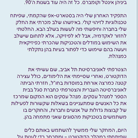
ביניהן אינטל וקומברס. כל זה היה עוד בשנות ה90′.
התפקיד האחרון שלי היה בסטארט-אפ שהקמתי, שפיתח
טכנולוגיות לזיהוי קולי. באיזשהו שלב מכרתי את החלק
שלי בחברה וחיפשתי מה לעשות בשלב הבא. החלטתי
לחזור לאקדמיה, אבל לא לפיזיקה, אלא לתחום שישלב
את השימוש במודלים והטכניקות שהכרתי כפיזיקאית
ויעשה בהם שימוש כדי לפתור בעיות בהן נתקלתי
כמנהלת.
הצטרפתי לאוניברסיטת תל אביב, שם עשיתי את
הדוקטורט, ואחרי שסיימתי את הלימודים, כולל עצירה
קטנה כמרצה אורחת במוסדות בחו”ל, חזרתי הביתה
לאוניברסיטה העברית והצטרפתי כחברת סגל בבית
הספר למנהל עסקים. מנהל עסקים הוא המקום שמרכז
את כל האנשים שמתעניינים בשאלות שקשורות לפעילות
של קבוצות גדולות של אנשים וחברות, והחוקרים בו
משתמשים בטכניקות מהסוגים שאני מתמחה בהן.
היום, המחקר שלי ממשיך להשתמש באותם כלים
שפיתחתי במהלך הדוקטורט – ומתרחב כדי לענות על