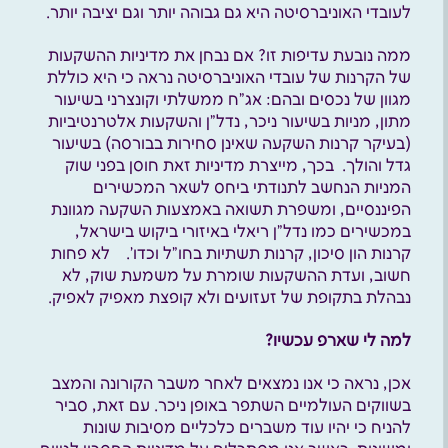
לעובדי האוניברסיטה היא גם גבוהה יותר וגם יציבה יותר.
ממה נובעת עדיפות זו? אם נבחן את מדיניות ההשקעות
של הקרנות של עובדי האוניברסיטה נראה כי היא כוללת
מגוון של נכסים ובהם: אג”ח ממשלתי וקונצרני בשיעור
מתון, מניות בשיעור ניכר, נדל”ן והשקעות אלטרנטיביות
(בעיקר קרנות השקעה שאינן סחירות בבורסה) בשיעור
גדל והולך. בכך, מייצרת מדיניות זאת חוסן בפני שוק
המניות הנחשב לתנודתי ביחס לשאר המכשירים
הפיננסיים, ומשפרת תשואה באמצעות השקעה מגוונת
במכשירים כמו נדל”ן ריאלי באיזורי ביקוש בישראל,
קרנות הון סיכון, קרנות תשתיות בחו”ל וכדו’. לא פחות
חשוב, ועדת ההשקעות שומרת על משמעת שוק, לא
נבהלת בתקופת של זעזועים ולא קופצת מאפיק לאפיק.
למה לי שארפ עכשיו?
אכן, נראה כי אנו נמצאים לאחר משבר הקורונה והמצב
בשווקים העולמיים השתפר באופן ניכר. עם זאת, סביר
להניח כי יהיו עוד משברים כלכליים מסיבות שונות