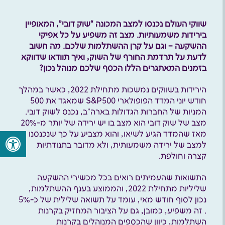
שווקי העולם נכנסו למצב המכונה “שוק דובי”, המאופיין
בירידות משמעותיות. מצב זה משפיע על כל אפיקי
ההשקעה – וגם על קרן ההשתלמות שלכם. מה חשוב
לדעת על תרדמת החורף של השוק, ואיך תוודאו שדווקא
בזמנים המאתגרים הללו הכסף שלכם מנוהל נכון?
הירידות בשווקים נמשכות מתחילת 2022, כאשר במהלך
חודש יוני המדד הפופולארי S&P500 שמאגד את 500
המניות של החברות הגדולות בארה”ב, נכנס לשוק דובי.
מצב של שוק דובי הוא מצב בו יש ירידה של יותר מ-20%
מאז שהמדד הגיע לשיאו, והוא מצביע על כך שנכנסנו
למצב של ירידה משמעותית, ולא מדובר בתנודתיות
קצרה וחולפת.
התשואות שהעמיתים רואים בכל מכשירי ההשקעה
שליליות מתחילת 2022, והממוצע בענף ההשתלמות,
נכון לסוף חודש מאי, עומד על תשואה שלילית של כ-5%
. זה משפיע, כמובן, גם על הציבור המחזיק בקרנות
השתלמות, כיוון שהכספים המנוהלים בקרנות