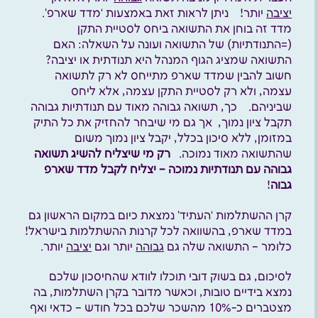
יציבה
יותר! ניתן לראות זאת באמצעות ‘מדד שארפ’.
מדד זה בוחן את התשואה ביחס לסטיית התקן
(=התנודתיות) של התשואה ועונה על השאלה: האם
התשואה שמציג הגוף המנהל היא תנודתית או יציבה?
חשוב להבין שמדד שארפ מתייחס לא רק לתשואה
עצמה, ולא רק לסטיית התקן עצמה, אלא ליחס
שביניהם. כך, תשואה גבוהה מאוד עם תנודתיות גבוהה
תקבל ציון נמוך, אך גם מי שיבחר להחזיק את כל התיק
במזומן, ללא סיכון בכלל, יקבל ציון נמוך משום
שהתשואה מאוד נמוכה.
רק מי שיצליח להשיג תשואה
גבוהה עם תנודתיות נמוכה – יצליח לקבל מדד שארפ
גבוה
!
קרן ההשתלמות ‘העתיד’ נמצאת כיום במקום הראשון גם
במדד שארפ, בהשוואה לכל קרנות ההשתלמות בישראל!
כלומר – התשואה שלה גם
גבוהה
יותר וגם
יציבה
יותר.
לסיכום, גם בשוק דובי תוכלו לוודא שהחיסכון שלכם
נמצא בידיים טובות, וכאשר מדובר בקרן השתלמות, בה
מצטברים כ-10% מהשכר שלכם בכל חודש – כדאי ואף