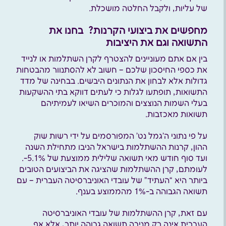
של עליות, ולקבל החלטה מושכלת.
מחפשים את ביצועי הקרנות? בחנו את
התשואה וגם את היציבות
בין אם אתם מעוניינים להצטרף לקרן השתלמות או לנייד
את כספי החיסכון שלכם – חשוב לא להסתנוור מהבטחות
גדולות אלא לבחון את הנתונים היבשים. בבחינה של מדד
התשואות, תופתעו לגלות כי לעתים דווקא בתי ההשקעות
בעלי השמות הנוצצים והמוכרים השיאו לעמיתיהם
תשואות מאכזבות.
על פי נתוני ה’גמל נט’ המפורסמים על ידי רשות שוק
ההון, קרנות ההשתלמות בישראל הניבו מתחילת השנה
ועד סוף חודש מאי תשואה שלילית ממוצעת של 5.1%-.
לעומתם, קרן ההשתלמות שהציגה את הביצועים הטובים
ביותר היא “העתיד” של עובדי האוניברסיטה העברית – עם
תשואה הגבוהה ב-1% מהממוצע בענף.
עם זאת, קרן ההשתלמות של עובדי האוניברסיטה
העברית אינה רק מניבה תשואה
גבוהה
יותר, אלא אף