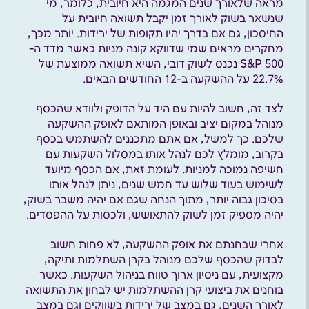
מראה שלאורך שנים המגמה היא חיובית, כלומר, מי
שנשאר בשוק לאורך זמן יקבל תשואה חיובית על
החיסכון, גם אם בדרך יהיו תקופות של ירידות. יותר מכך,
מחקרים מראים שמי שדווקא קונה מניות כאשר מדד ה-
S&P 500 נכנס לשוק דובי, השיא תשואה ממוצעת של
22.7% על ההשקעה ב-12 החודשים הבאים.
לצד זה, חשוב להיות עם היד על הדופק ולוודא שהכסף
מנוהל במקום יציב ובאופן המותאם לאופק ההשקעה
שלכם. כך למשל, אם אתם מתכננים להשתמש בכסף
בקרוב, מומלץ לכם לנהל אותו במסלול השקעות עם
חשיפה נמוכה למניות. לעומת זאת, אם הכסף מיועד
לשימוש בעוד שלוש עד חמש שנים, ניתן לנהל אותו
בסיכון גבוה יותר, מתוך הנחה שגם אם יהיה משבר בשוק,
יהיה מספיק זמן לשוק להתאושש, ולכסות על ההפסדים.
אחרי שבחנתם את אופק ההשקעה, לא פחות חשוב
לבדוק שהכסף שלכם מנוהל בקרן השתלמות ותיקה,
מקצועית, עם ניסיון ארוך טווח בניהול השקעות. כאשר
בוחנים את ביצועי קרן ההשתלמות יש לבחון את התשואה
לאורך השנים, גם במצב של ירידות בשווקים וגם במצב